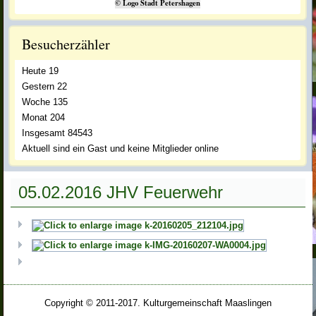
© Logo Stadt Petershagen
Besucherzähler
Heute
19
Gestern
22
blumen2.JPG
Woche
135
Monat
204
Insgesamt
84543
Aktuell sind ein Gast und keine Mitglieder online
05.02.2016 JHV Feuerwehr
schmetterling.JPG
Copyright © 2011-2017. Kulturgemeinschaft Maaslingen